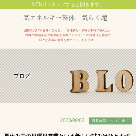
MENU（タップすると開きます）
池田市石橋駅近くで整体院をお探しの方は【気エネルギー整体院気らく庵】へ
治療を受けても良くならない、慢性的な不調をお持ちのあなたへ
20年の実績を持つ気導術を基本にオリジナルの検査法と施術で
様々な不調の改善をサポートいたします。
ブログ
2023/09/02
当整体院について,全て