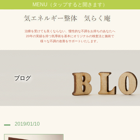
MENU（タップすると開きます）
池田市石橋駅近くで整体院をお探しの方は【気エネルギー整体院気らく庵】へ
治療を受けても良くならない、慢性的な不調をお持ちのあなたへ
20年の実績を持つ気導術を基本にオリジナルの検査法と施術で
様々な不調の改善をサポートいたします。
ブログ
2019/01/10