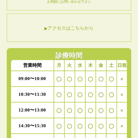
お気軽にお問い合わせ下さい
アクセスはこちらから
診療時間
月
火
水
木
金
土
日祝
営業時間
09:00〜10:00
◯
◯
◯
◯
◯
◯
×
10:30〜11:30
◯
◯
◯
◯
◯
◯
×
12:00〜13:00
◯
◯
◯
◯
◯
◯
×
14:30〜15:30
◯
◯
◯
◯
◯
◯
×