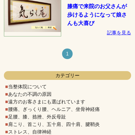
膝痛で来院のお父さんが
歩けるようになって娘さ
んも大喜び
記事を見る
1
カテゴリー
当整体院について
あなたの不調の原因
遠方のお客さまにも選ばれています
腰痛、ぎっくり腰、ヘルニア、坐骨神経痛
足腰、膝、捻挫、外反母趾
肩こり、首こり、五十肩、四十肩、腱鞘炎
ストレス、自律神経